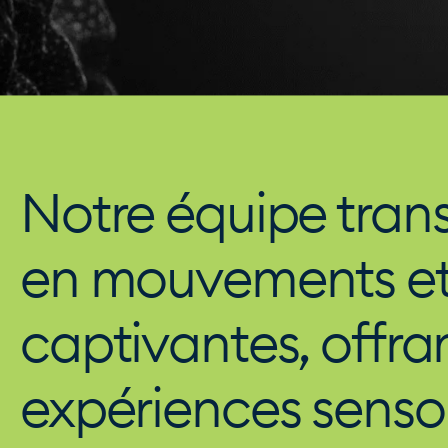
Notre équipe tran
en mouvements et
captivantes, offra
expériences sensor