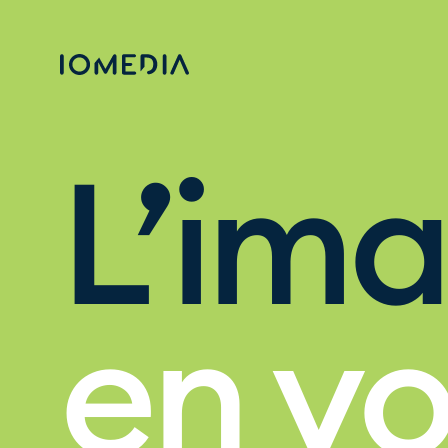
L’ima
en v