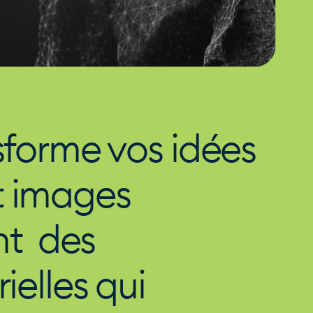
sforme vos idées
 images
nt des
ielles qui