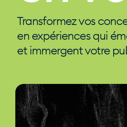
Transformez vos conc
en expériences qui éme
et immergent votre pu