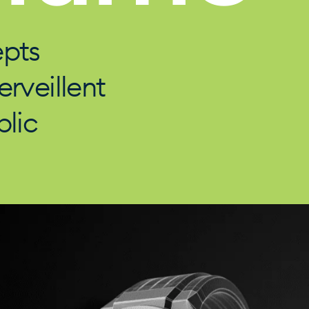
epts
rveillent
blic