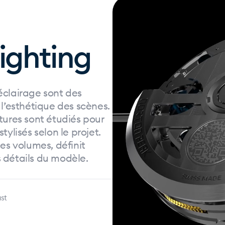
ighting
éclairage sont des
 l’esthétique des scènes.
xtures sont étudiés pour
tylisés selon le projet.
les volumes, définit
s détails du modèle.
st