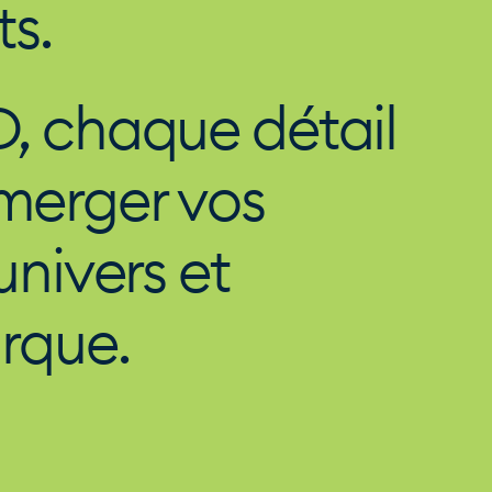
ts.
D, chaque détail
merger vos
univers et
rque.