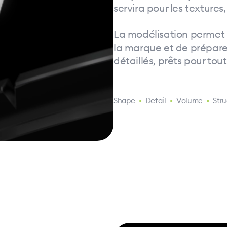
servira pour les textures,
La modélisation permet 
la marque et de préparer
détaillés, prêts pour tou
•
Shape
•
Detail
•
Volume
•
Str