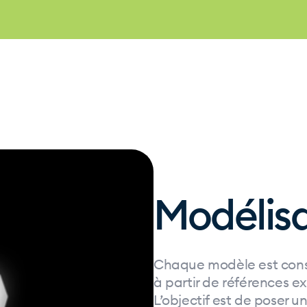
Modélis
Chaque modèle est constr
à partir de références e
L’objectif est de poser un