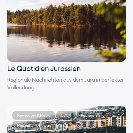
Le Quotidien Jurassien
Regionale Nachrichten aus dem Jura in perfekter
Vollendung
Newspaper & Media
UI/UX
Regionale Info
Neuchâtel
Jura