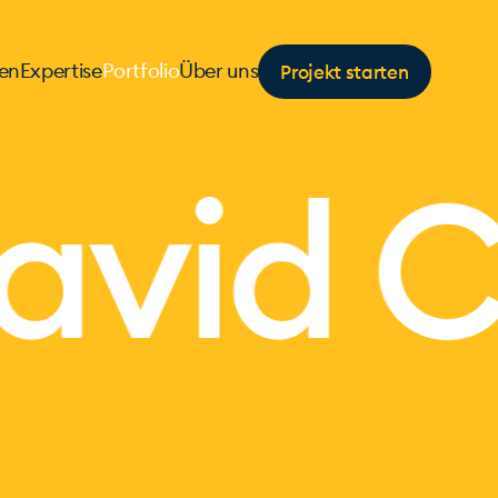
Projekt starten
en
Expertise
Portfolio
Über uns
id Cla