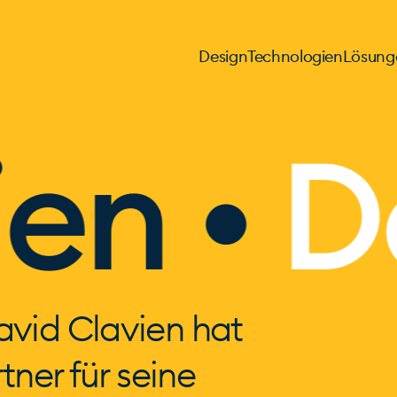
Design
Technologien
Lösung
n •
Dav
avid Clavien hat
tner für seine