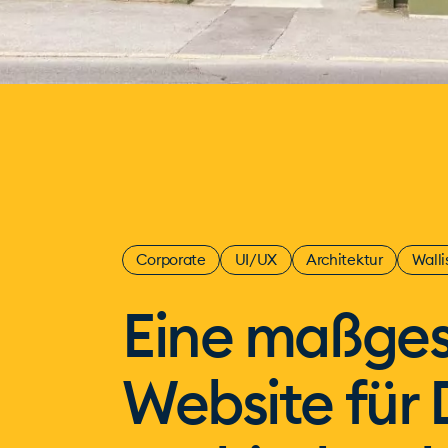
Corporate
UI/UX
Architektur
Walli
Eine maßges
Website für 