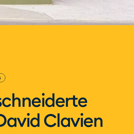
s
chneiderte
David Clavien