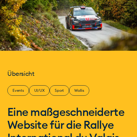
Übersicht
Events
UI/UX
Sport
Wallis
Eine maßgeschneiderte
Website für die Rallye