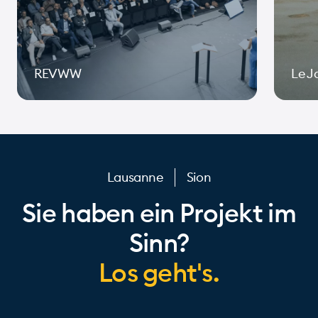
REVWW
Le J
Page 1 of 10
Lausanne
Sion
Sie haben ein Projekt im
Sinn?
Los geht's.