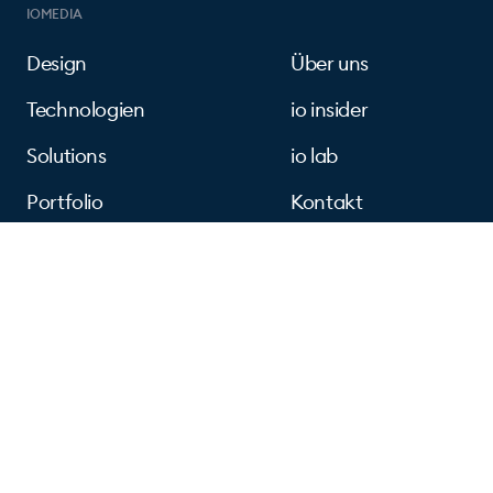
IOMEDIA
Design
Über uns
Technologien
io insider
Solutions
io lab
Portfolio
Kontakt
FOLGEN SIE UNS
Instagram
Linkedin
Facebook
Dribbble
Erhalten Sie Einblicke, Inspiration
und Updates